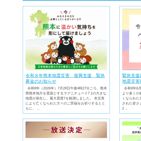
令和８年熊本地震災害 復興支援 緊急
緊急支援
募金のお知らせ
地震災害
令和8年（2026年）7月28日午後4時27分ごろ、熊本
令和8年6
県熊本地方を震源とするマグニチュード7.1の大きな
より多くの
地震が発生し、最大震度7を観測しました。 本災害
くなられた
により亡くなられた方々のご冥福をお祈りするとと
された皆さ
もに、 ...
2 ...