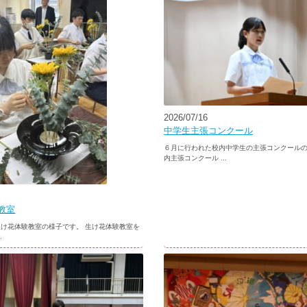
2026/07/16
中学生主張コンクール
６月に行われた校内中学生の主張コンクールの
内主張コンクール ...
教室
け花体験教室の様子です。 生け花体験教室を
.