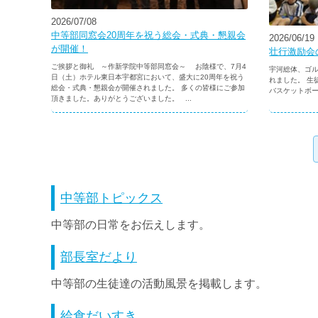
2026/07/08
中等部同窓会20周年を祝う総会・式典・懇親会
2026/06/19
が開催！
壮行激励会
ご挨拶と御礼 ～作新学院中等部同窓会～ お陰様で、7月4
宇河総体、ゴ
日（土）ホテル東日本宇都宮において、盛大に20周年を祝う
れました。 
総会・式典・懇親会が開催されました。 多くの皆様にご参加
バスケットボー
頂きました。ありがとうございました。 ...
中等部トピックス
中等部の日常をお伝えします。
部長室だより
中等部の生徒達の活動風景を掲載します。
給食だいすき