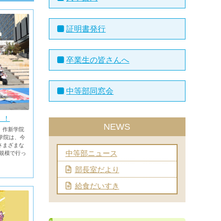
証明書発行
卒業生の皆さんへ
中等部同窓会
！！
NEWS
、作新学院
学院は、今
さまざまな
中等部ニュース
規模で行っ
部長室だより
給食だいすき