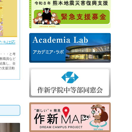
たちは応
・・・と考
教職員など
結集し、全
の支援活動