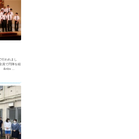
で行われまし
ス全員で円陣を組
bs ...