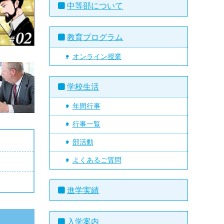
中等部について
教育プログラム
オンライン授業
学校生活
年間行事
行事一覧
部活動
よくあるご質問
進学実績
入学案内