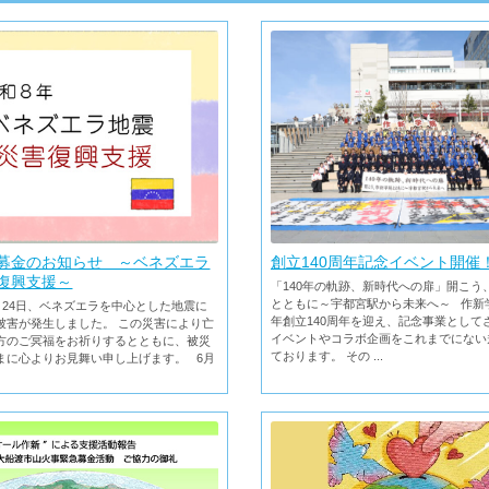
創立140周年記念イベント開催
募金のお知らせ ～ベネズエラ
復興支援～
「140年の軌跡、新時代への扉」開こう
とともに～宇都宮駅から未来へ～ 作新
月24日、ベネズエラを中心とした地震に
年創立140周年を迎え、記念事業として
被害が発生しました。 この災害により亡
イベントやコラボ企画をこれまでにない
方のご冥福をお祈りするとともに、被災
ております。 その ...
まに心よりお見舞い申し上げます。 6月