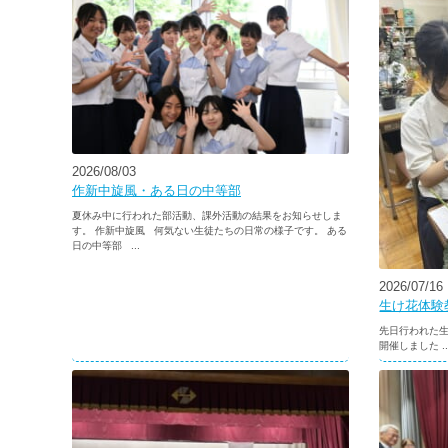
2026/08/03
作新中旋風・ある日の中等部
夏休み中に行われた部活動、課外活動の結果をお知らせしま
す。 作新中旋風 何気ない生徒たちの日常の様子です。 ある
日の中等部 ...
2026/07/16
生け花体験
先日行われた生
開催しました ..