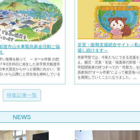
災害・復興支援総合サイト～私
船渡市山火事緊急募金活動ご協
援し続けます～
礼
作新学院では、今私たちにできる支援を
い復興を願って ～ オール作新 の想
え、園児・児童・生徒・保護者の皆様・
７年2月26日に発生した岩手県大船渡市
学院関係者の持つすべての「作新力」を
日本大震災からやっと復興に向かい、安
員参加の“オール作新”によって被災地へ
沿いから山際にと居住地も移転している
を展開していくことになりました。 ...
特集記事一覧
NEWS