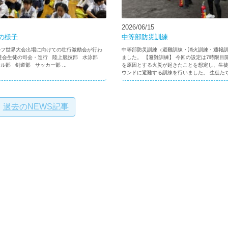
2026/06/15
の様子
中等部防災訓練
ルフ世界大会出場に向けての壮行激励会が行わ
中等部防災訓練（避難訓練・消火訓練・通報
生徒会生徒の司会・進行 陸上競技部 水泳部
ました。 【避難訓練】 今回の設定は7時限目
ル部 剣道部 サッカー部 ...
を原因とする火災が起きたことを想定し、生
ウンドに避難する訓練を行いました。 生徒たちは
過去のNEWS記事