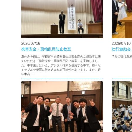
2026/07/16
2026/07/10
携帯安全・薬物乱用防止教室
壮行激励会
夏休みを前に、宇都宮中央警察署生活安全課のご担当者に来
７月の壮行激励
ていただき「携帯安全・薬物乱用防止教室」を実施しまし
た。中学生とはいえ、デジタル端末を使用する中で、様々な
トラブルや犯罪に巻き込まれる可能性があります。また、近
年中高 ...