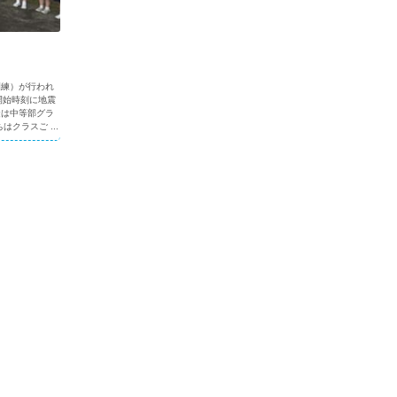
訓練）が行われ
開始時刻に地震
徒は中等部グラ
クラスご ...