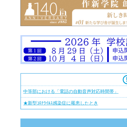
中等部における「電話の自動音声対応時間帯」
★新型ｺﾛﾅｳｲﾙｽ感染症に罹患したとき