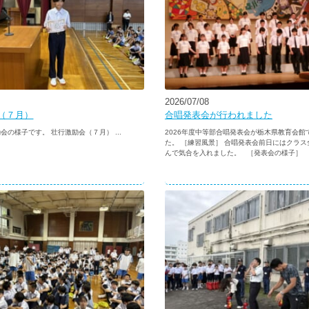
2026/07/08
（７月）
合唱発表会が行われました
会の様子です。 壮行激励会（７月） ...
2026年度中等部合唱発表会が栃木県教育会館
た。 ［練習風景］ 合唱発表会前日にはクラ
んで気合を入れました。 ［発表会の様子］ &n