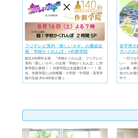
フジテレビ系列『新しいカギ』の番組企
岩手県大
画「学校かくれんぼ」×作新学院
力へのお
創立140周年企画 『学校かくれんぼ』 フジテレビ
一日でも早
系列『新しいカギ』の企画「学校かくれんぼ」に作
い～ 令和
新学院が参戦！！ 作新学院は生徒数日本一！！ 現
山火事。東
在、作新学院には幼稚園・小学部・中等部・高等学
全のため海
校の生徒 約4,400名が通っ ...
中で ...