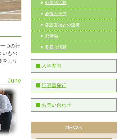
外国語活動
必修クラブ
各設置校との連携
部活動
。一つの行
委員会活動
よいもの
容をより
入学案内
June
証明書発行
お問い合わせ
NEWS