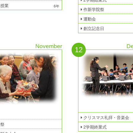
2学期始業式
授業
6年
作新学院祭
運動会
創立記念日
November
D
12
クリスマス礼拝・音楽会
謝祭
2学期終業式