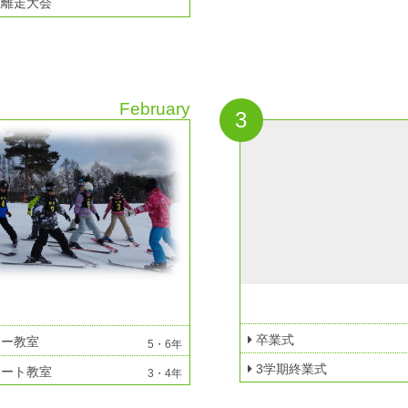
離走大会
February
3
卒業式
ー教室
5・6年
3学期終業式
ート教室
3・4年