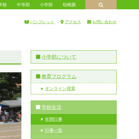
学校
中等部
小学部
幼稚園
パンフレット
アクセス
お問い合わせ
小学部について
教育プログラム
オンライン授業
学校生活
年間行事
行事一覧