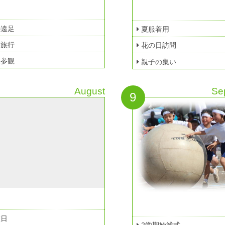
遠足
夏服着用
旅行
花の日訪問
参観
親子の集い
August
Se
9
校日