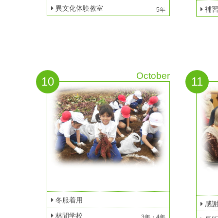
異文化体験教室
補習
5年
October
10
11
冬服着用
感
林間学校
3年・4年