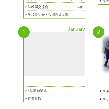
長距
幼稚園交流会
4年
学校説明会・公開授業参観
January
1
2
3学期始業式
スキ
授業参観
スケ