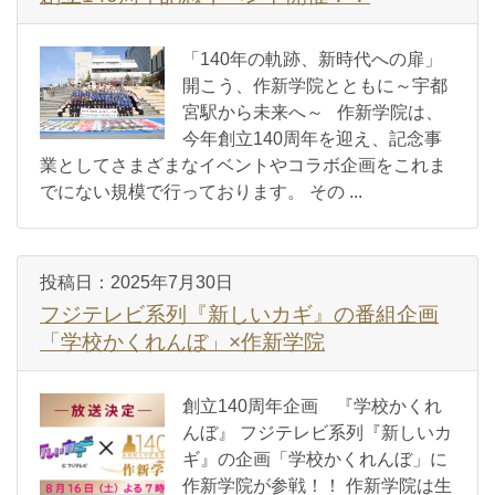
「140年の軌跡、新時代への扉」
開こう、作新学院とともに～宇都
宮駅から未来へ～ 作新学院は、
今年創立140周年を迎え、記念事
業としてさまざまなイベントやコラボ企画をこれま
でにない規模で行っております。 その ...
投稿日：
2025年7月30日
フジテレビ系列『新しいカギ』の番組企画
「学校かくれんぼ」×作新学院
創立140周年企画 『学校かくれ
んぼ』 フジテレビ系列『新しいカ
ギ』の企画「学校かくれんぼ」に
作新学院が参戦！！ 作新学院は生