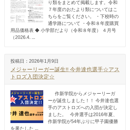
り類をまとめて掲載します。令和
７年度のおたより類についてはこ
ちらをご覧ください。 ・下校時の
通学路について ・令和８年度購買
用品価格表 ◆ 小学部だより（令和８年度） ４月号
（2026.4. ...
投稿日：
2026年1月9日
メジャーリーガー誕生!! 今井達也選手☆アス
トロズ入団決定☆
作新学院からメジャーリーガ
ーが誕生しました！！ 今井達也選
手のアストロズへの入団が決定し
ました。 今井選手は2016年夏、
作新学院が54年ぶりに甲子園優勝
を果たした ...