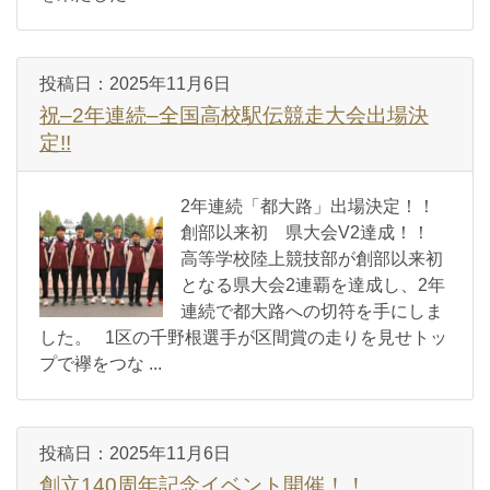
投稿日：
2025年11月6日
祝–2年連続–全国高校駅伝競走大会出場決
定!!
2年連続「都大路」出場決定！！
創部以来初 県大会V2達成！！
高等学校陸上競技部が創部以来初
となる県大会2連覇を達成し、2年
連続で都大路への切符を手にしま
した。 1区の千野根選手が区間賞の走りを見せトッ
プで襷をつな ...
投稿日：
2025年11月6日
創立140周年記念イベント開催！！