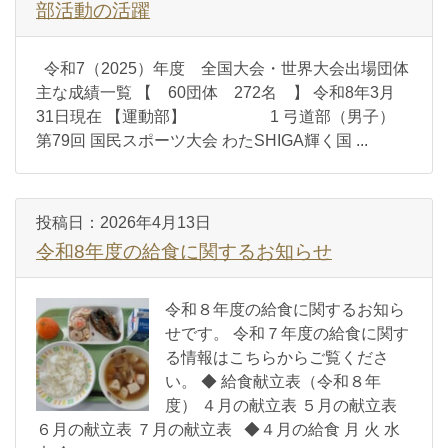
部活動の活躍
令和7（2025）年度 全国大会・世界大会出場団体
主な成績一覧 【 60団体 272名 】 令和8年3月
31日現在 【運動部】 1 弓道部（男子）
第79回 国民スポーツ大会 わたSHIGA輝く国 ...
投稿日：
2026年4月13日
令和8年度の給食に関するお知らせ
令和８年度の給食に関するお知ら
せです。 令和７年度の給食に関す
る情報はこちらからご覧くださ
い。 ◆ 給食献立表（令和８年
度） ４月の献立表 ５月の献立表
６月の献立表 ７月の献立表 ◆４月の給食 月 火 水