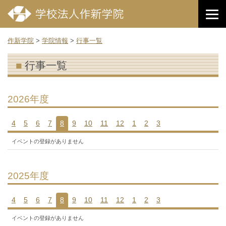
作新学院
>
学院情報
>
行事一覧
行事一覧
2026年度
4
5
6
7
8
9
10
11
12
1
2
3
イベントの登録がありません
2025年度
4
5
6
7
8
9
10
11
12
1
2
3
イベントの登録がありません