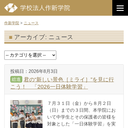
作新学院
>
ニュース
アーカイブ:
ニュース
投稿日：
2026年8月3日
君の“新しい景色［ミライ］”を見に行
総進
こう！ 「2026一日体験学習」
７月３１日（金）から８月２日
（日）までの３日間、本学院にお
いて中学生とその保護者の皆様を
対象とした「一日体験学習」を実