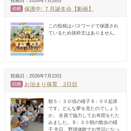
投稿日：
2026年7月28日
保護中: ７月誕生会【動画】
幼稚
この投稿はパスワードで保護され
ているため抜粋文はありません。
投稿日：
2026年7月23日
お泊まり保育 2日目
幼稚
朝５：３０頃の様子 6：００起床
です。どんな夢を見たのでしょう
か。 全員で協力してお布団をたた
みました。 6：３０朝の散歩の様
子 先日、野球体験でお世話になっ