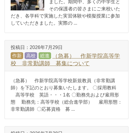
ました。期間中、多くの中学生と
その保護者の皆さまにご来校いた
だき、各学科で実施した実習体験や模擬授業に参加
していただきました。実際の ...
投稿日：
2026年7月29日
（急募） 作新学院高等学
作新
高校
総進
校 非常勤講師 募集について
（急募） 作新学院高等学校新規教員（非常勤講
師）を下記のとおり募集いたします。 〇採用教科
高等学校 英語・・・1名 〇勤務先および雇用形
態 勤務先：高等学校（総合進学部） 雇用形態：
非常勤講師 〇応募資格 募 ...