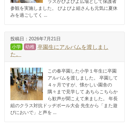
ラスがぴよぴよ広場として保護者
参観を実施しました。 ぴよぴよ組さんも元気に夏休
みを過ごしてく ...
投稿日：
2026年7月21日
卒園生にアルバムを渡しまし
小学
幼稚
た。
この春卒園した小学１年生に卒園
アルバムを渡しました。 卒園して
４ヶ月ですが、懐かしい園舎の
隅々まで見学して あちらこちらか
ら歓声が聞こえて来ました。 年長
組のクラス対抗ドッヂボール大会 先生から「また遊
びにおいで」と声を ...