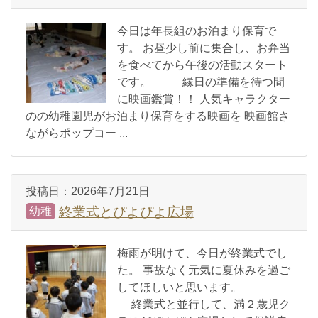
今日は年長組のお泊まり保育で
す。 お昼少し前に集合し、お弁当
を食べてから午後の活動スタート
です。 縁日の準備を待つ間
に映画鑑賞！！ 人気キャラクター
のの幼稚園児がお泊まり保育をする映画を 映画館さ
ながらポップコー ...
投稿日：
2026年7月21日
終業式とぴよぴよ広場
幼稚
梅雨が明けて、今日が終業式でし
た。 事故なく元気に夏休みを過ご
してほしいと思います。
終業式と並行して、満２歳児ク