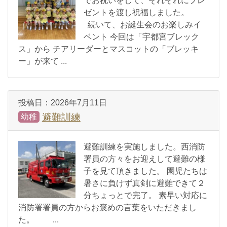
でお祝いをして、それぞれにプレ
ゼントを渡し祝福しました。
続いて、お誕生会のお楽しみイ
ベント 今回は「宇都宮ブレック
ス」から チアリーダーとマスコットの「ブレッキ
ー」が来て ...
投稿日：
2026年7月11日
避難訓練
幼稚
避難訓練を実施しました。西消防
署員の方々をお迎えして避難の様
子を見て頂きました。 園児たちは
暑さに負けず真剣に避難できて２
分ちょっとで完了。 素早い対応に
消防署署員の方からお褒めの言葉をいただきまし
た。 ...