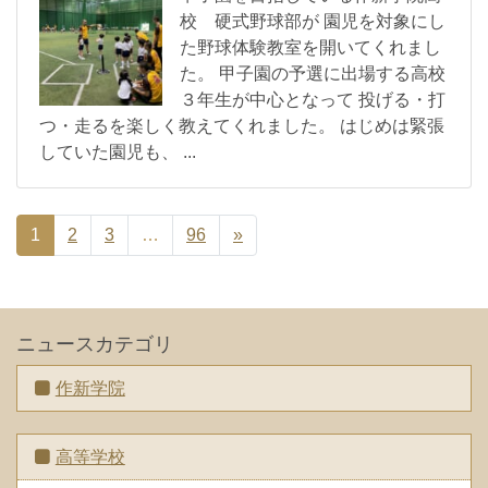
校 硬式野球部が 園児を対象にし
た野球体験教室を開いてくれまし
た。 甲子園の予選に出場する高校
３年生が中心となって 投げる・打
つ・走るを楽しく教えてくれました。 はじめは緊張
していた園児も、 ...
1
2
3
…
96
»
ニュースカテゴリ
作新学院
高等学校