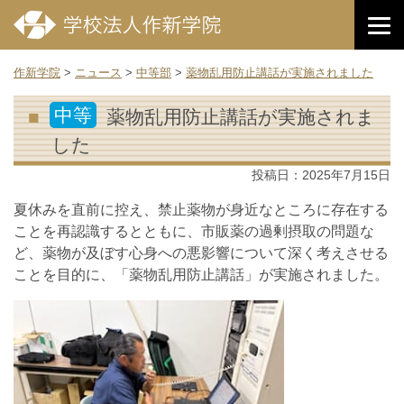
作新学院
>
ニュース
>
中等部
>
薬物乱用防止講話が実施されました
中等
薬物乱用防止講話が実施されま
した
投稿日：
2025年7月15日
夏休みを直前に控え、禁止薬物が身近なところに存在する
ことを再認識するとともに、市販薬の過剰摂取の問題な
ど、薬物が及ぼす心身への悪影響について深く考えさせる
ことを目的に、「薬物乱用防止講話」が実施されました。