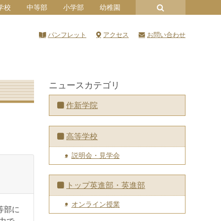
学校
中等部
小学部
幼稚園
パンフレット
アクセス
お問い合わせ
ニュースカテゴリ
作新学院
高等学校
説明会・見学会
トップ英進部・英進部
オンライン授業
等部に