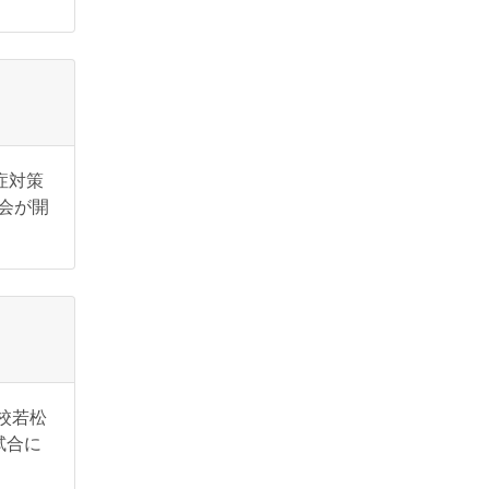
症対策
会が開
校若松
試合に