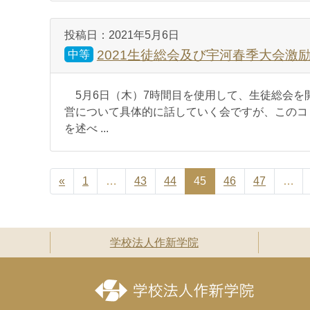
投稿日：
2021年5月6日
2021生徒総会及び宇河春季大会激
中等
5月6日（木）7時間目を使用して、生徒総会を
営について具体的に話していく会ですが、このコ
を述べ ...
«
1
…
43
44
45
46
47
…
学校法人作新学院