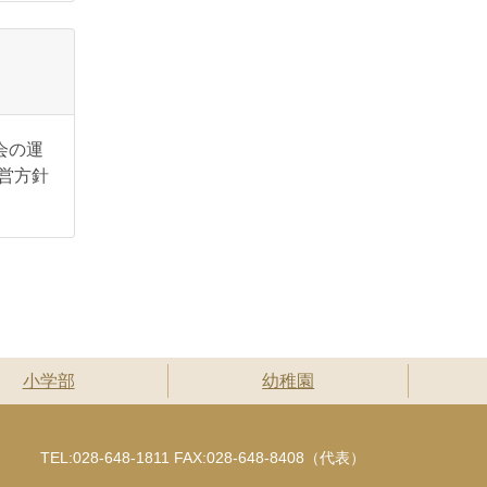
会の運
営方針
小学部
幼稚園
TEL:028-648-1811 FAX:028-648-8408（代表）