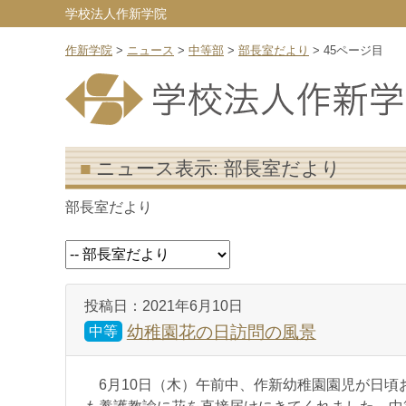
学校法人作新学院
作新学院
>
ニュース
>
中等部
>
部長室だより
>
45ページ目
ニュース表示:
部長室だより
部長室だより
投稿日：
2021年6月10日
幼稚園花の日訪問の風景
中等
6月10日（木）午前中、作新幼稚園園児が日頃