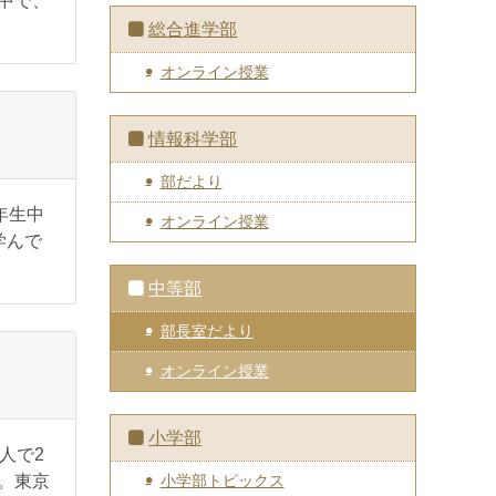
中で、
総合進学部
オンライン授業
情報科学部
部だより
年生中
オンライン授業
学んで
中等部
部長室だより
オンライン授業
小学部
人で2
小学部トピックス
。東京