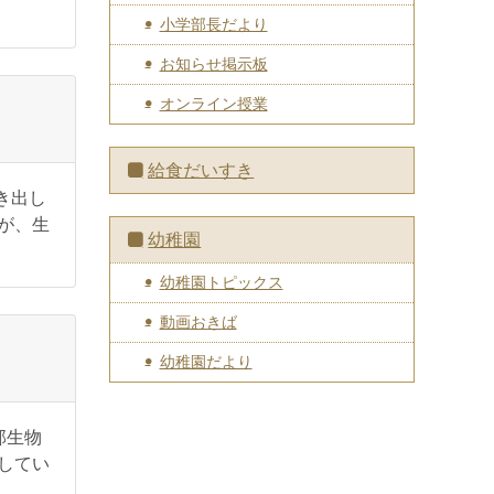
小学部長だより
お知らせ掲示板
オンライン授業
給食だいすき
き出し
が、生
幼稚園
幼稚園トピックス
動画おきば
幼稚園だより
部生物
してい