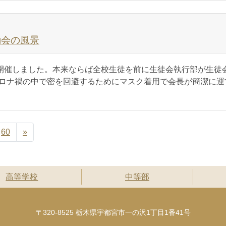
励会の風景
開催しました。本来ならば全校生徒を前に生徒会執行部が生徒
ロナ禍の中で密を回避するためにマスク着用で会長が簡潔に運
60
»
高等学校
中等部
〒320-8525 栃木県宇都宮市一の沢1丁目1番41号