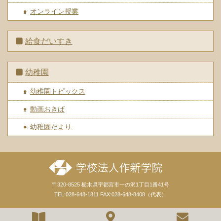
オンライン授業
給食だいすき
幼稚園
幼稚園トピックス
動画おきば
幼稚園だより
〒320-8525 栃木県宇都宮市一の沢1丁目1番41号
TEL:028-648-1811 FAX:028-648-8408（代表）