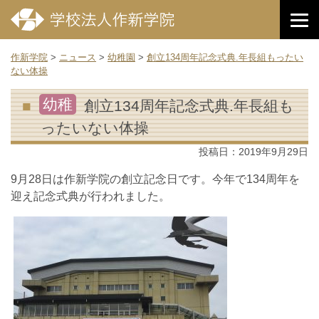
作新学院
>
ニュース
>
幼稚園
>
創立134周年記念式典.年長組もったい
ない体操
幼稚
創立134周年記念式典.年長組も
ったいない体操
投稿日：
2019年9月29日
9月28日は作新学院の創立記念日です。今年で134周年を
迎え記念式典が行われました。