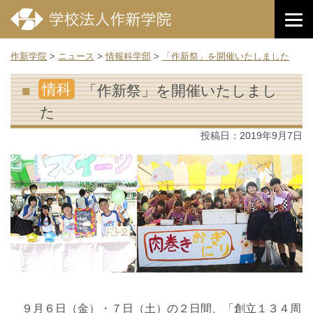
作新学院
>
ニュース
>
情報科学部
>
「作新祭」を開催いたしました
情科
「作新祭」を開催いたしまし
た
投稿日：
2019年9月7日
９月６日（金）・７日（土）の２日間、「創立１３４周