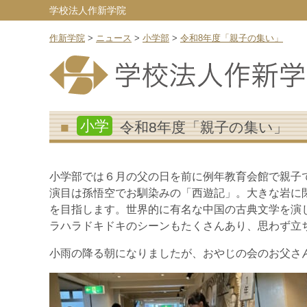
学校法人作新学院
作新学院
>
ニュース
>
小学部
>
令和8年度「親子の集い」
小学
令和8年度「親子の集い」
小学部では６月の父の日を前に例年教育会館で親子
演目は孫悟空でお馴染みの「西遊記」。大きな岩に
を目指します。世界的に有名な中国の古典文学を演
ラハラドキドキのシーンもたくさんあり、思わず立
小雨の降る朝になりましたが、おやじの会のお父さ