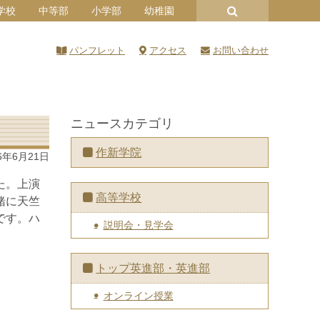
学校
中等部
小学部
幼稚園
パンフレット
アクセス
お問い合わせ
ニュースカテゴリ
作新学院
6年6月21日
た。上演
高等学校
緒に天竺
です。ハ
説明会・見学会
トップ英進部・英進部
オンライン授業