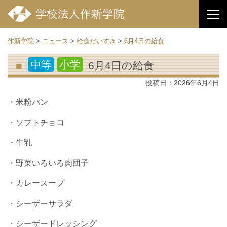
作新学院
>
ニュース
>
給食だいすき
>
6月4日の給食
中等
小学
6月4日の給食
投稿日：
2026年6月4日
・米粉パン
・ソフトチョコ
・牛乳
・野菜いろいろ肉団子
・カレースープ
・シーザーサラダ
・シーザードレッシング