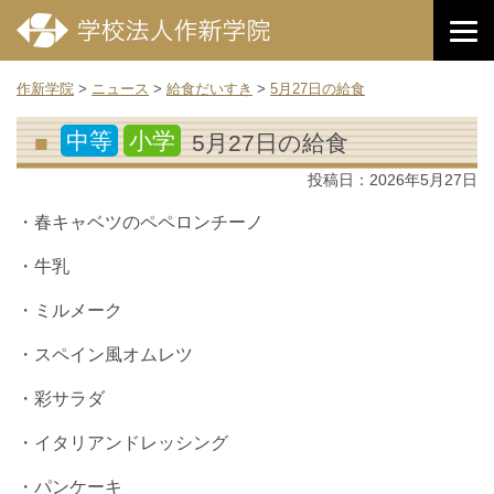
作新学院
>
ニュース
>
給食だいすき
>
5月27日の給食
中等
小学
5月27日の給食
投稿日：
2026年5月27日
・春キャベツのペペロンチーノ
・牛乳
・ミルメーク
・スペイン風オムレツ
・彩サラダ
・イタリアンドレッシング
・パンケーキ