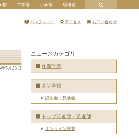
学校
中等部
小学部
幼稚園
パンフレット
アクセス
お問い合わせ
ニュースカテゴリ
作新学院
6年5月26日
高等学校
説明会・見学会
トップ英進部・英進部
オンライン授業