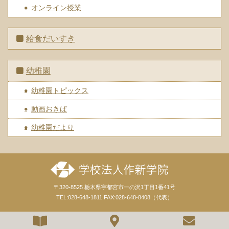
オンライン授業
給食だいすき
幼稚園
幼稚園トピックス
動画おきば
幼稚園だより
〒320-8525 栃木県宇都宮市一の沢1丁目1番41号
TEL:028-648-1811 FAX:028-648-8408（代表）