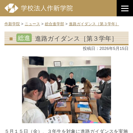
作新学院
>
ニュース
>
総合進学部
>
進路ガイダンス［第３学年］
総進
進路ガイダンス［第３学年］
投稿日：
2026年5月15日
５月１５日（金）、３年生を対象に進路ガイダンスを実施