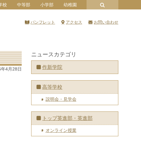
学校
中等部
小学部
幼稚園
パンフレット
アクセス
お問い合わせ
ニュースカテゴリ
作新学院
6年4月28日
高等学校
説明会・見学会
トップ英進部・英進部
オンライン授業