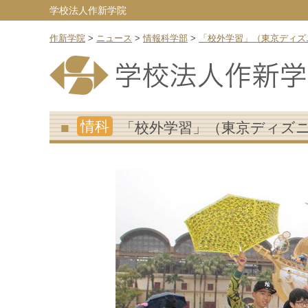
学校法人作新学院
作新学院
>
ニュース
>
情報科学部
>
「校外学習」（東京ディズ
情科
「校外学習」（東京ディズ