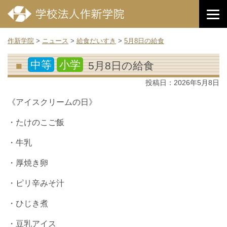
作新学院
>
ニュース
>
給食だいすき
>
5月8日の給食
中等
小学
5月8日の給食
投稿日：
2026年5月8日
《アイスクリームの日》
・たけのこご飯
・牛乳
・厚焼き卵
・ピリ辛みそ汁
・ひじき煮
・豆乳アイス