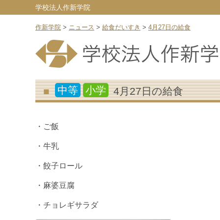
学校法人作新学院
作新学院
>
ニュース
>
給食だいすき
>
4月27日の給食
中等
小学
4月27日の給食
・ご飯
・牛乳
・餃子ロール
・麻婆豆腐
・チョレギサラダ