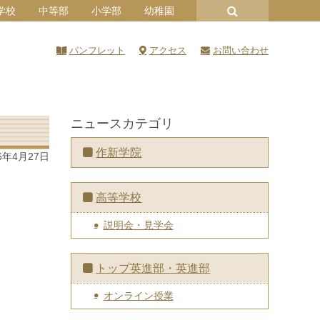
学校
中等部
小学部
幼稚園
パンフレット
アクセス
お問い合わせ
ニュースカテゴリ
作新学院
6年4月27日
高等学校
説明会・見学会
トップ英進部・英進部
オンライン授業