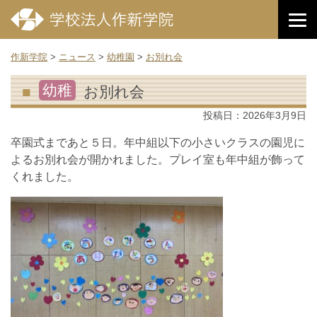
作新学院
>
ニュース
>
幼稚園
>
お別れ会
幼稚
お別れ会
投稿日：
2026年3月9日
卒園式まであと５日。年中組以下の小さいクラスの園児に
よるお別れ会が開かれました。プレイ室も年中組が飾って
くれました。