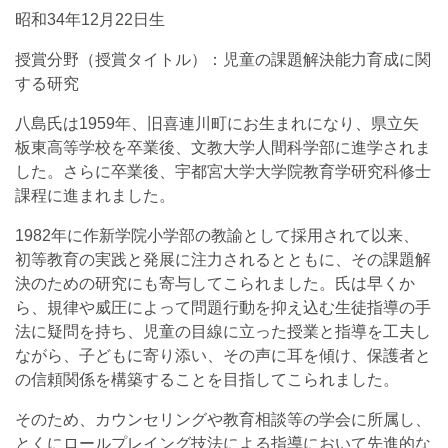
昭和34年12月22日生
授賞分野（授賞タイトル）：児童の課題解決能力育成に関
する研究
八島氏は1959年、旧喜連川町にお生まれになり、県立矢
板東高等学校を卒業後、文教大学人間科学部に進学されま
した。さらに卒業後、宇都宮大学大学院教育学研究科修士
課程に進まれました。
1982年に作新学院小学部の教諭として採用されて以来、
初等教育の実践と発展に注力されるとともに、その課題解
決のための研究にも寄与してこられました。氏は早くか
ら、規律や威圧によって問題行動を抑え込む生徒指導の手
法に疑問を持ち、児童の目線に立った授業と指導を工夫し
ながら、子どもに寄り添い、その声に耳を傾け、保護者と
の信頼関係を構築することを目指してこられました。
そのため、カウンセリングや教育相談等の学会に所属し、
とくにロールプレイング技法による指導において先進的な