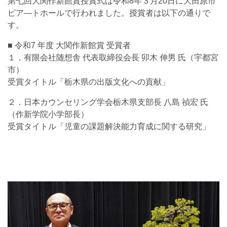
第七回大関作新館賞授賞式は令和8年３月20日に大田原市
ピア―トホールで行われました。授賞者は以下の通りで
す。
■ 令和7 年度 大関作新館賞 受賞者
１．有限会社随想舎 代表取締役会長 卯木 伸男 氏（宇都宮
市）
受賞タイトル「栃木県の出版文化への貢献」
２．日本カウンセリング学会栃木県支部長 八島 禎宏 氏
（作新学院小学部長）
受賞タイトル「児童の課題解決能力育成に関する研究」