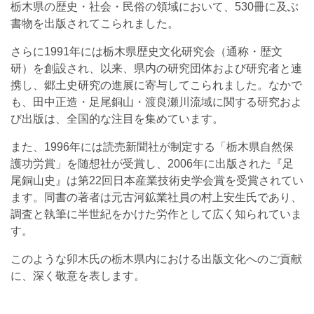
栃木県の歴史・社会・民俗の領域において、530冊に及ぶ
書物を出版されてこられました。
さらに1991年には栃木県歴史文化研究会（通称・歴文
研）を創設され、以来、県内の研究団体および研究者と連
携し、郷土史研究の進展に寄与してこられました。なかで
も、田中正造・足尾銅山・渡良瀬川流域に関する研究およ
び出版は、全国的な注目を集めています。
また、1996年には読売新聞社が制定する「栃木県自然保
護功労賞」を随想社が受賞し、2006年に出版された『足
尾銅山史』は第22回日本産業技術史学会賞を受賞されてい
ます。同書の著者は元古河鉱業社員の村上安生氏であり、
調査と執筆に半世紀をかけた労作として広く知られていま
す。
このような卯木氏の栃木県内における出版文化へのご貢献
に、深く敬意を表します。