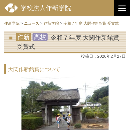
作新学院
>
ニュース
>
作新学院
>
令和７年度 大関作新館賞 受賞式
作新
高校
令和７年度 大関作新館賞
受賞式
投稿日：
2026年2月27日
大関作新館賞について