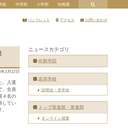
学校
中等部
小学部
幼稚園
パンフレット
アクセス
お問い合わせ
ニュースカテゴリ
ま
作新学院
6年2月22日
高等学校
た。入選
で、全員
説明会・見学会
賞４名の
待してい
トップ英進部・英進部
す。
オンライン授業