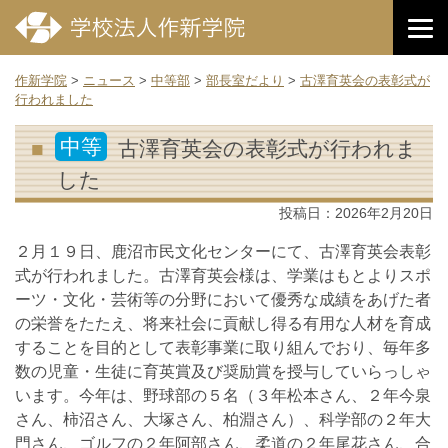
作新学院
>
ニュース
>
中等部
>
部長室だより
>
古澤育英会の表彰式が
行われました
中等
古澤育英会の表彰式が行われま
した
投稿日：
2026年2月20日
２月１９日、鹿沼市民文化センターにて、古澤育英会表彰
式が行われました。古澤育英会様は、学業はもとよりスポ
ーツ・文化・芸術等の分野において優秀な成績をあげた者
の栄誉をたたえ、将来社会に貢献し得る有用な人材を育成
することを目的として表彰事業に取り組んでおり、毎年多
数の児童・生徒に育英賞及び奨励賞を授与していらっしゃ
います。今年は、野球部の５名（３年松本さん、２年今泉
さん、柿沼さん、大塚さん、柏淵さん）、科学部の２年大
門さん、ゴルフの２年阿部さん、柔道の２年尾花さん、合