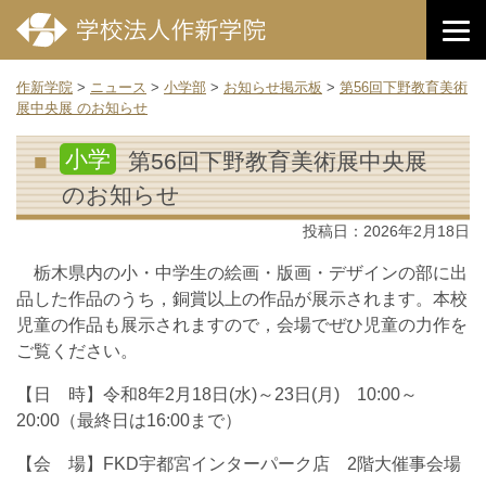
作新学院
>
ニュース
>
小学部
>
お知らせ掲示板
>
第56回下野教育美術
展中央展 のお知らせ
小学
第56回下野教育美術展中央展
のお知らせ
投稿日：
2026年2月18日
栃木県内の小・中学生の絵画・版画・デザインの部に出
品した作品のうち，銅賞以上の作品が展示されます。本校
児童の作品も展示されますので，会場でぜひ児童の力作を
ご覧ください。
【日 時】令和8年2月18日(水)～23日(月) 10:00～
20:00（最終日は16:00まで）
【会 場】FKD宇都宮インターパーク店 2階大催事会場