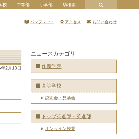
学校
中等部
小学部
幼稚園
パンフレット
アクセス
お問い合わせ
ニュースカテゴリ
作新学院
6年2月13日
高等学校
説明会・見学会
トップ英進部・英進部
オンライン授業