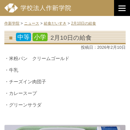
作新学院
>
ニュース
>
給食だいすき
>
2月10日の給食
中等
小学
2月10日の給食
投稿日：
2026年2月10日
・米粉パン クリームゴールド
・牛乳
・チーズイン肉団子
・カレースープ
・グリーンサラダ