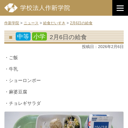
作新学院
>
ニュース
>
給食だいすき
>
2月6日の給食
中等
小学
2月6日の給食
投稿日：
2026年2月6日
・ご飯
・牛乳
・ショーロンポー
・麻婆豆腐
・チョレギサラダ