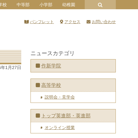
学校
中等部
小学部
幼稚園
パンフレット
アクセス
お問い合わせ
ニュースカテゴリ
作新学院
6年1月27日
高等学校
説明会・見学会
トップ英進部・英進部
オンライン授業