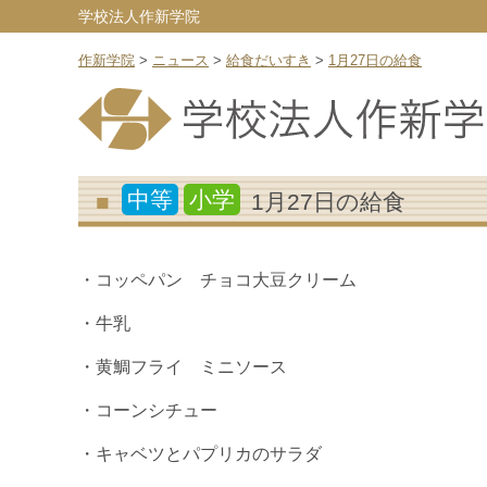
学校法人作新学院
作新学院
>
ニュース
>
給食だいすき
>
1月27日の給食
中等
小学
1月27日の給食
・コッペパン チョコ大豆クリーム
・牛乳
・黄鯛フライ ミニソース
・コーンシチュー
・キャベツとパプリカのサラダ