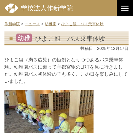
作新学院
>
ニュース
>
幼稚園
>
ひよこ組 バス乗車体験
幼稚
ひよこ組 バス乗車体験
投稿日：
2025年12月17日
ひよこ組（満３歳児）の恒例となりつつあるバス乗車体
験。幼稚園バスに乗って宇都宮駅のLRTを見に行きまし
た。幼稚園バス初体験の子も多く、この日を楽しみにして
いました。