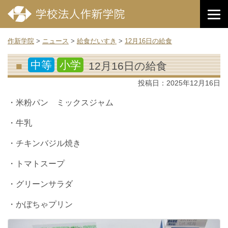
作新学院
>
ニュース
>
給食だいすき
>
12月16日の給食
中等
小学
12月16日の給食
投稿日：
2025年12月16日
・米粉パン ミックスジャム
・牛乳
・チキンバジル焼き
・トマトスープ
・グリーンサラダ
・かぼちゃプリン