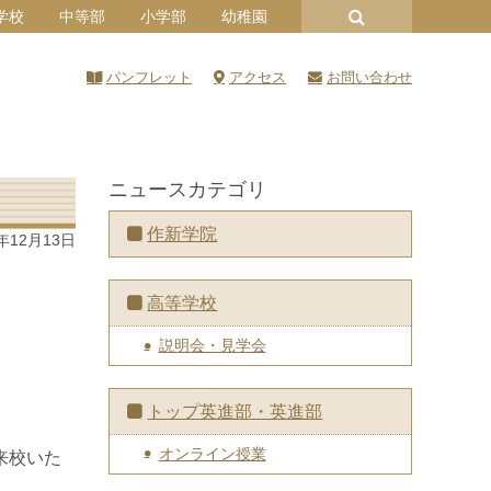
学校
中等部
小学部
幼稚園
パンフレット
アクセス
お問い合わせ
ニュースカテゴリ
作新学院
5年12月13日
高等学校
説明会・見学会
トップ英進部・英進部
オンライン授業
来校いた