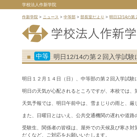
学校法人作新学院
作新学院
>
ニュース
>
中等部
>
部長室だより
>
明日12/14
中等
明日12/14の第２回入学試
明日１２月１４日（日）、中等部の第２回入学試験
明日の天気が心配されるところですが、本校では、
天気予報では、明日午前中は、雪まじりの雨と、厳
また、日曜日とはいえ、公共交通機関の遅れや道路
受験生、関係者の皆様は、屋外での天候及び寒さ対
だくなど、ご対応をお願いいたします。