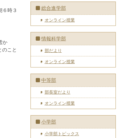
総合進学部
朝６時３
オンライン授業
情報科学部
雪か
とのこと
部だより
オンライン授業
中等部
部長室だより
オンライン授業
小学部
小学部トピックス