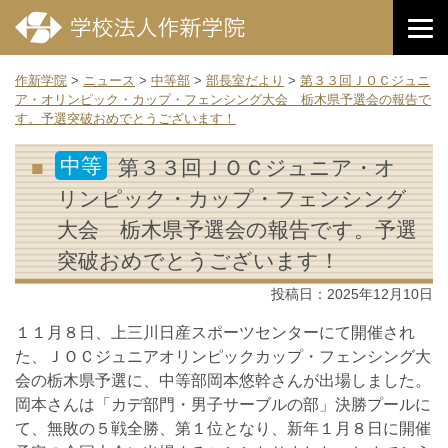
作新学院
>
ニュース
>
中等部
>
部長室だより
>
第３３回ＪＯＣジュニ
ア・オリンピック・カップ・フェンシング大会 栃木県予選会の報告で
す。予選突破おめでとうございます！
中等
第３３回ＪＯＣジュニア・オ
リンピック・カップ・フェンシング
大会 栃木県予選会の報告です。予選
突破おめでとうございます！
投稿日：
2025年12月10日
１１月８日、上三川日産スポーツセンターにて開催され
た、ＪＯＣジュニアオリンピックカップ・フェンシング大
会の栃木県予選に、中等部岡本悠幹さんが出場しました。
岡本さんは「カデ部門・男子サーブルの部」決勝プールに
て、無敗の５戦全勝、第１位となり、新年１月８日に開催