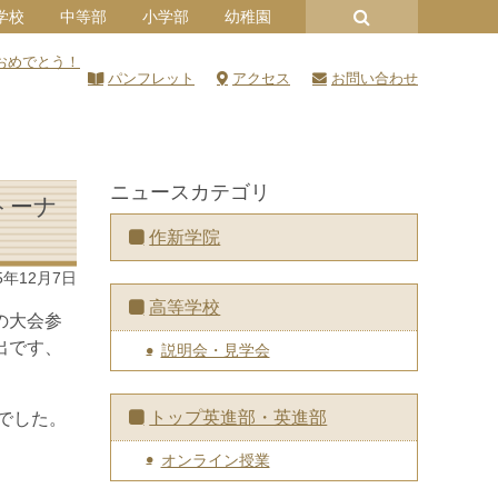
学校
中等部
小学部
幼稚園
おめでとう！
パンフレット
アクセス
お問い合わせ
ニュースカテゴリ
トーナ
作新学院
5年12月7日
高等学校
の大会参
出です、
説明会・見学会
トップ英進部・英進部
でした。
オンライン授業