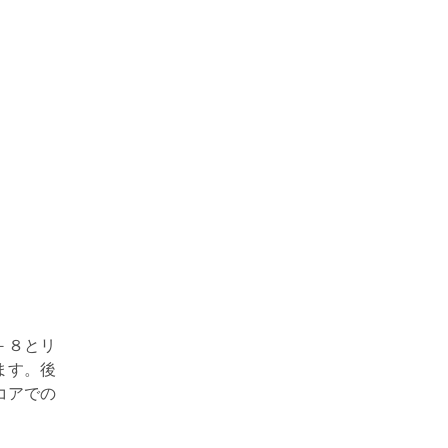
－８とリ
ます。後
コアでの