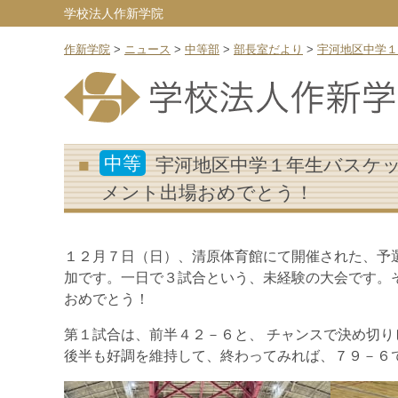
学校法人作新学院
作新学院
>
ニュース
>
中等部
>
部長室だより
>
宇河地区中学１
中等
宇河地区中学１年生バスケ
メント出場おめでとう！
１２月７日（日）、清原体育館にて開催された、予
加です。一日で３試合という、未経験の大会です。
おめでとう！
第１試合は、前半４２－６と、 チャンスで決め切
後半も好調を維持して、終わってみれば、７９－６