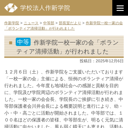
作新学院
>
ニュース
>
中等部
>
部長室だより
>
作新学院一校一家の会
「ボランティア清掃活動」が行われました
中等
作新学院一校一家の会「ボラン
ティア清掃活動」が行われました
投稿日：
2025年12月6日
１２月６日（土）、作新学院をご支援いただいております
「一校一家の会」主催による、恒例のボランティア清掃が
行われました。今年度も地域社会への感謝と貢献を目的
に、学院及び学院周辺のボランティア清掃活動が行われま
した。一校一家の会会長、学院長のご挨拶に引き続き、中
等部保護者会川井会長による概要説明と進行により、幼・
小・中・高ごとに活動が開始されました。中等部では、１
００名ほどの保護者の皆様、中等部生が、明るく元気に清
掃活動に向かいました。風も弱く晴天にも恵まれ、活動も