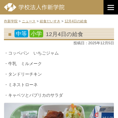
作新学院
>
ニュース
>
給食だいすき
>
12月4日の給食
中等
小学
12月4日の給食
投稿日：
2025年12月5日
・コッペパン いちごジャム
・牛乳 ミルメーク
・タンドリーチキン
・ミネストローネ
・キャベツとパプリカのサラダ