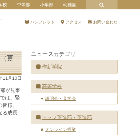
学校
中等部
小学部
幼稚園
）
パンフレット
アクセス
お問い合わせ
ニュースカテゴリ
！（更
作新学院
5年11月10日
高等学校
等部が見事
合では、緊
説明会・見学会
の皆様、
なる成長
トップ英進部・英進部
オンライン授業