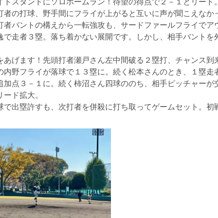
イトスタンドにソロホームラン！待望の得点で２－１とリード
打者の打球、野手間にフライが上がると互いに声が聞こえなか
打者バントの構えから一転強攻も、サードファールフライでア
逸で走者３塁。落ち着かない展開です。しかし、相手バントを
をあげます！先頭打者瀬戸さん左中間破る２塁打、チャンス到
の内野フライが落球で１３塁に。続く松本さんのとき、１塁走
追加点３－１に。続く柿沼さん四球ののち、相手ピッチャーが
リード拡大。
球で出塁許すも、次打者を併殺に打ち取ってゲームセット。初