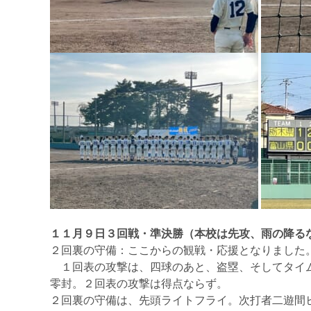
１１月９日３回戦・準決勝（本校は先攻、雨の降る
２回裏の守備：ここからの観戦・応援となりました
１回表の攻撃は、四球のあと、盗塁、そしてタイム
零封。２回表の攻撃は得点ならず。
２回裏の守備は、先頭ライトフライ。次打者二遊間