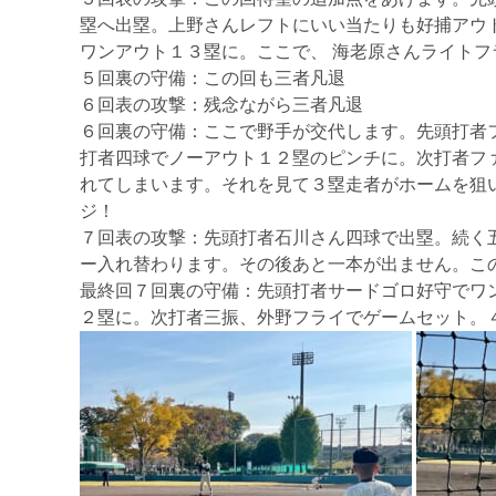
塁へ出塁。上野さんレフトにいい当たりも好捕アウ
ワンアウト１３塁に。ここで、 海老原さんライト
５回裏の守備：この回も三者凡退
６回表の攻撃：残念ながら三者凡退
６回裏の守備：ここで野手が交代します。先頭打者
打者四球でノーアウト１２塁のピンチに。次打者フ
れてしまいます。それを見て３塁走者がホームを狙
ジ！
７回表の攻撃：先頭打者石川さん四球で出塁。続く
ー入れ替わります。その後あと一本が出ません。こ
最終回７回裏の守備：先頭打者サードゴロ好守でワ
２塁に。次打者三振、外野フライでゲームセット。