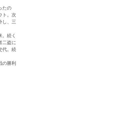
。
ったの
ウト。次
外し、三
来。続く
者二盗に
交代。続
戦の勝利