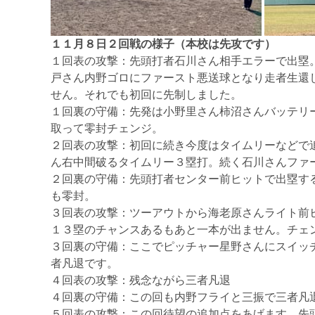
１１月８日２回戦の様子（本校は先攻です）
１回表の攻撃：先頭打者石川さん相手エラーで出塁
戸さん内野ゴロにファースト悪送球となり走者生還
せん。それでも初回に先制しました。
１回裏の守備：先発は小野里さん柿沼さんバッテリ
取って零封チェンジ。
２回表の攻撃：初回に続き今度はタイムリーなどで
ん右中間破るタイムリー３塁打。続く石川さんファ
２回裏の守備：先頭打者センター前ヒットで出塁す
も零封。
３回表の攻撃：ツーアウトから海老原さんライト前
１３塁のチャンスあるもあと一本が出ません。チェ
３回裏の守備：ここでピッチャー星野さんにスイッ
者凡退です。
４回表の攻撃：残念ながら三者凡退
４回裏の守備：この回も内野フライと三振で三者凡
５回表の攻撃：この回待望の追加点をあげます。先