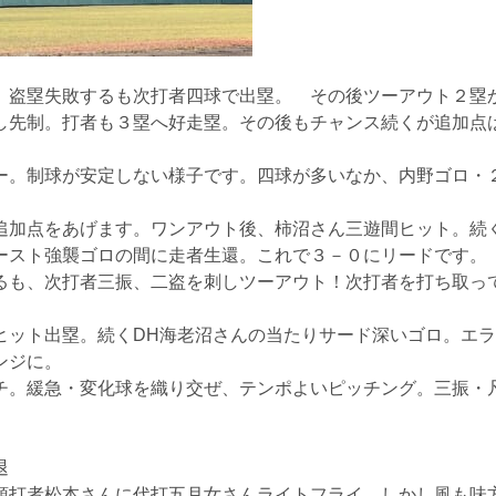
。盗塁失敗するも次打者四球で出塁。 その後ツーアウト２塁
し先制。打者も３塁へ好走塁。その後もチャンス続くが追加点
ー。制球が安定しない様子です。四球が多いなか、内野ゴロ・
追加点をあげます。ワンアウト後、柿沼さん三遊間ヒット。続
ースト強襲ゴロの間に走者生還。これで３－０にリードです
るも、次打者三振、二盗を刺しツーアウト！次打者を打ち取っ
ヒット出塁。続くDH海老沼さんの当たりサード深いゴロ。エ
ンジに。
チ。緩急・変化球を織り交ぜ、テンポよいピッチング。三振・
退
頭打者松本さんに代打五月女さんライトフライ。しかし風も味