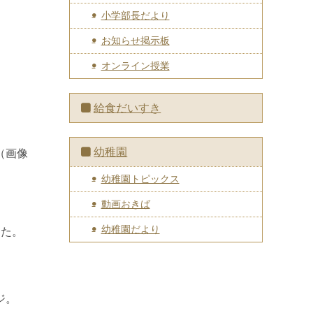
小学部長だより
お知らせ掲示板
オンライン授業
給食だいすき
幼稚園
（画像
幼稚園トピックス
動画おきば
幼稚園だより
した。
ジ。