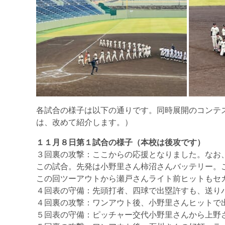
各試合の様子は以下の通りです。同時展開のコンテ
は、改めて紹介します。）
１１月８日第１試合の様子（本校は後攻です）
３回裏の攻撃：ここからの応援となりました。なお
この試合。先発は小野里さん柿沼さんバッテリー。こ
この回ツーアウトから瀬戸さんライト前ヒットもセ
４回表の守備：先頭打者、四球で出塁許すも、送り
４回裏の攻撃：ワンアウト後、小野里さんヒットで
５回表の守備：ピッチャー交代小野里さんから上野