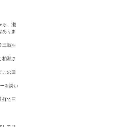
から、瀬
はありま
２三振を
く柏淵さ
。
てこの回
ラーを誘い
凡打で三
方して２