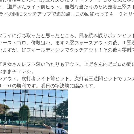
ト。瀬戸さんライト前ヒット。痛烈な当たりのため走者三塁ス
フライの間にタッチアップで追加点。この回終わって４－０とリ
フライに打ち取ったと思ったところ、風を読み誤りポテンヒッ
ァーストゴロ。併殺狙い、まず２塁フォースアウトの後、１塁
いますが、好フィールディングでタッチアウト！その後も零封
五月女さんレフト深い当たりもアウト。上野さん内野ゴロの間
のままチェンジ。
ンアウト。次打者ライト前ヒット、次打者三遊間ヒットでワン
４－０の勝利です。明日の準決勝に臨みます。