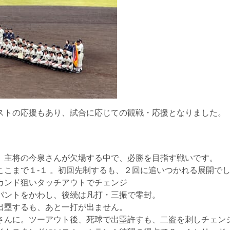
ストの応援もあり、試合に応じての観戦・応援となりました。
、主将の今泉さんが欠場する中で、必勝を目指す戦いです。
こまで１-１ 。初回先制するも、２回に追いつかれる展開で
カンド狙いタッチアウトでチェンジ
バントをかわし、後続は凡打・三振で零封。
出塁するも、あと一打が出ません。
さんに。ツーアウト後、死球で出塁許すも、二盗を刺しチェン