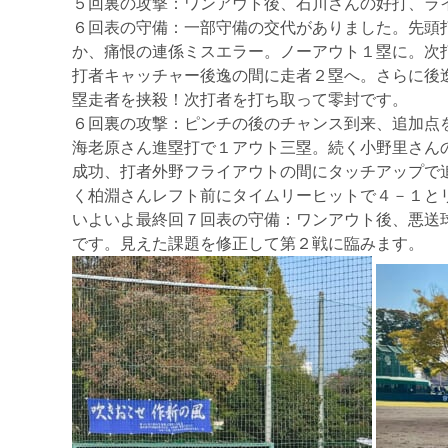
５回裏の攻撃：ワンアウト後、石川さんの好打、ラ
６回表の守備：一部守備の交代がありました。先頭
か、痛恨の連係ミスエラー。ノーアウト１塁に。次
打者キャッチャー後逸の間に走者２塁へ。さらに後
塁走者を挟殺！次打者を打ち取って零封です。
６回裏の攻撃：ピンチの後のチャンス到来、追加点
海老原さん進塁打で１アウト三塁。続く小野里さん
成功、打者外野フライアウトの間にタッチアップで
く柏淵さんレフト前にタイムリーヒットで４－１と
いよいよ最終回７回表の守備：ワンアウト後、悪送
です。見えた課題を修正して第２戦に臨みます。