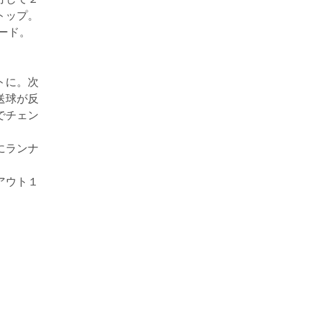
トップ。
ード。
トに。次
送球が反
でチェン
にランナ
アウト１