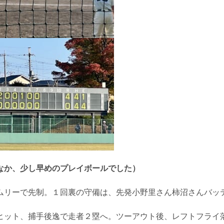
なか、少し早めのプレイボールでした）
。
リーで先制。１回裏の守備は、先発小野里さん柿沼さんバッ
ヒット、捕手後逸で走者２塁へ。ツーアウト後、レフトフライ