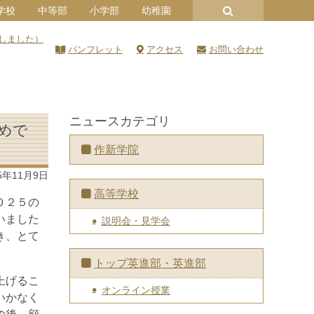
学校
中等部
小学部
幼稚園
新しました）
パンフレット
アクセス
お問い合わせ
ニュースカテゴリ
めで
作新学院
5年11月9日
高等学校
０２５の
いました
説明会・見学会
き、とて
トップ英進部・英進部
上げるこ
オンライン授業
いかなく