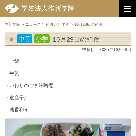
作新学院
>
ニュース
>
給食だいすき
>
10月29日の給食
中等
小学
10月29日の給食
投稿日：
2025年10月29日
・ご飯
・牛乳
・いわしのごま味噌煮
・道産子汁
・磯香和え