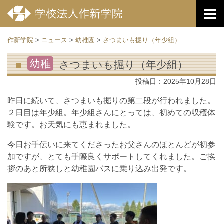
作新学院
>
ニュース
>
幼稚園
>
さつまいも掘り（年少組）
幼稚
さつまいも掘り（年少組）
投稿日：
2025年10月28日
昨日に続いて、さつまいも掘りの第二段が行われました。
２日目は年少組。年少組さんにとっては、初めての収穫体
験です。お天気にも恵まれました。
今日お手伝いに来てくださったお父さんのほとんどが初参
加ですが、とても手際良くサポートしてくれました。ご挨
拶のあと所狭しと幼稚園バスに乗り込み出発です。