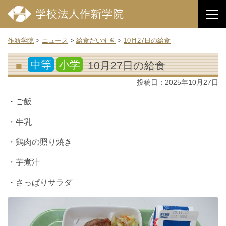
作新学院
>
ニュース
>
給食だいすき
>
10月27日の給食
中等
小学
10月27日の給食
投稿日：
2025年10月27日
・ご飯
・牛乳
・鶏肉の照り焼き
・芋煮汁
・さっぱりサラダ