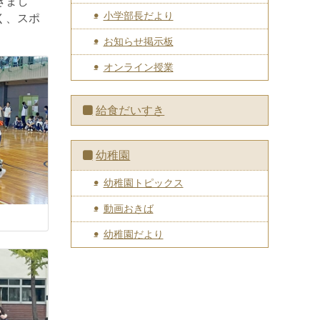
きまし
小学部長だより
く、スポ
お知らせ掲示板
オンライン授業
給食だいすき
幼稚園
幼稚園トピックス
動画おきば
幼稚園だより