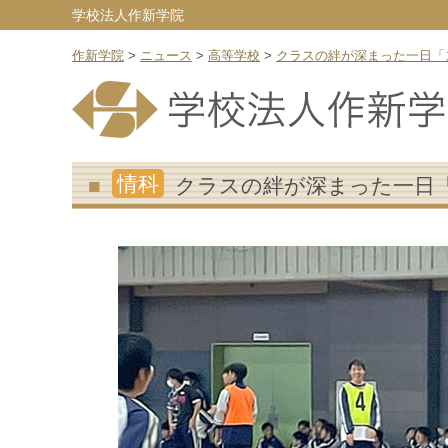
学校法人作新学院
作新学院
>
ニュース
>
高等学校
>
クラスの絆が深まった一日「
情科
クラスの絆が深まった一日