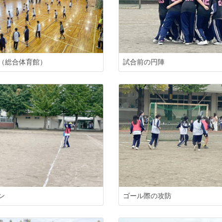
（総合体育館）
試合前の円陣
ン
ゴール際の攻防