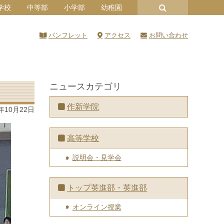
学校
中等部
小学部
幼稚園
パンフレット
アクセス
お問い合わせ
ニュースカテゴリ
作新学院
5年10月22日
高等学校
説明会・見学会
トップ英進部・英進部
オンライン授業