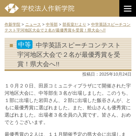
作新学院
>
ニュース
>
中等部
>
部長室だより
>
中学英語スピーチコン
テスト宇河地区大会で２名が最優秀賞を受賞！県大会へ!!
中等
中学英語スピーチコンテスト
宇河地区大会で２名が最優秀賞を受
賞！県大会へ!!
投稿日：
2025年10月24日
１０月２０日、田原コミュニティプラザにて開催された宇
河地区大会に、中等部生３名が出場しました。このうち、
１部に出場した岩田さん、２部に出場した飯谷さんが、と
もに最優秀賞に選ばれました。また、舩山さんも優秀賞に
選ばれました。出場者３名全員の入賞です。皆さん、おめ
でとうございます。
最優秀賞の２人は、１１月開催予定の県大会に出場しま