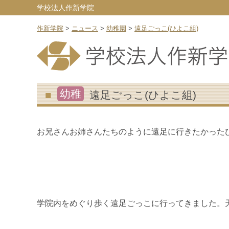
学校法人作新学院
作新学院
>
ニュース
>
幼稚園
>
遠足ごっこ(ひよこ組)
幼稚
遠足ごっこ(ひよこ組)
お兄さんお姉さんたちのように遠足に行きたかった
学院内をめぐり歩く遠足ごっこに行ってきました。