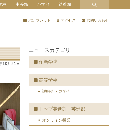
学校
中等部
小学部
幼稚園
パンフレット
アクセス
お問い合わせ
ニュースカテゴリ
作新学院
5年10月21日
高等学校
説明会・見学会
トップ英進部・英進部
オンライン授業