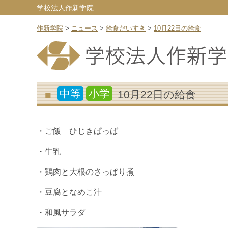
学校法人作新学院
作新学院
>
ニュース
>
給食だいすき
>
10月22日の給食
中等
小学
10月22日の給食
・ご飯 ひじきぱっば
・牛乳
・鶏肉と大根のさっぱり煮
・豆腐となめこ汁
・和風サラダ