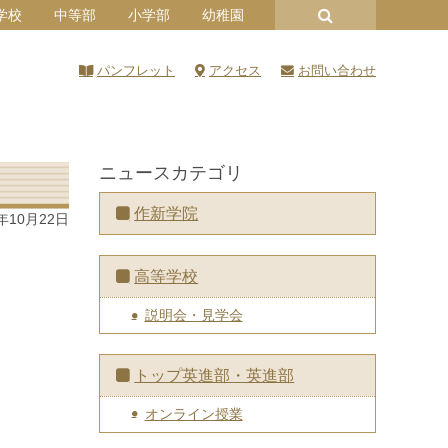
学校
中等部
小学部
幼稚園
パンフレット
アクセス
お問い合わせ
ニュースカテゴリ
作新学院
5年10月22日
高等学校
説明会・見学会
トップ英進部・英進部
オンライン授業