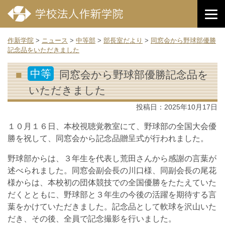
作新学院
>
ニュース
>
中等部
>
部長室だより
>
同窓会から野球部優勝
記念品をいただきました
中等
同窓会から野球部優勝記念品を
いただきました
投稿日：
2025年10月17日
１０月１６日、本校視聴覚教室にて、野球部の全国大会優
勝を祝して、同窓会から記念品贈呈式が行われました。
野球部からは、３年生を代表し荒田さんから感謝の言葉が
述べられました。同窓会副会長の川口様、同副会長の尾花
様からは、本校初の団体競技での全国優勝をたたえていた
だくとともに、野球部と３年生の今後の活躍を期待する言
葉をかけていただきました。記念品として軟球を沢山いた
だき、その後、全員で記念撮影を行いました。