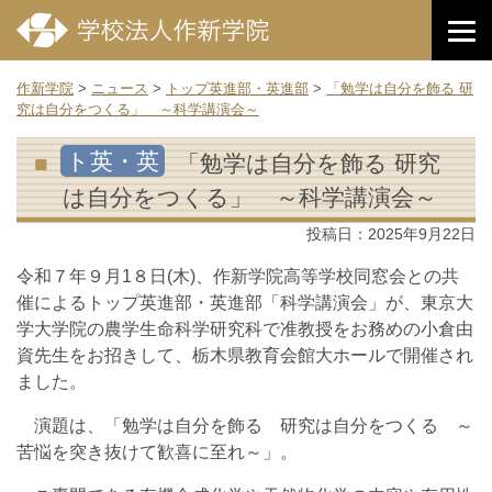
作新学院
>
ニュース
>
トップ英進部・英進部
>
「勉学は自分を飾る 研
究は自分をつくる」 ～科学講演会～
ト英・英
「勉学は自分を飾る 研究
は自分をつくる」 ～科学講演会～
投稿日：
2025年9月22日
令和７年９月1８日(木)、作新学院高等学校同窓会との共
催によるトップ英進部・英進部「科学講演会」が、東京大
学大学院の農学生命科学研究科で准教授をお務めの小倉由
資先生をお招きして、栃木県教育会館大ホールで開催され
ました。
演題は、「勉学は自分を飾る 研究は自分をつくる ～
苦悩を突き抜けて歓喜に至れ～」。