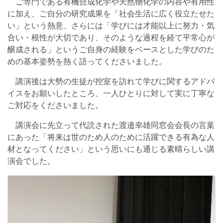
ご専門である有機合成化学や天然物化学の内容や有用性
に加え、ご自分の研究成果を「社会生活に広く役立たせた
い」という熱意、さらには「学びには才能以上に努力・気
合い・根性が大切であり、そのような過程を経て平常心が
醸成される」というご自身の経験をベースとした学びのた
めの基本姿勢を熱く語ってくださいました。
講演後は大勢の生徒が控室を訪れて学びに関するアドバ
イスをお願いしたところ、一人ひとりに対して実に丁寧な
ご対応をくださいました。
講演会に先立って代読された渡邉幸雄同窓会会長の言葉
にあった「将来は世のため人のために活躍できる有為な人
材となってください」という思いにも通じる素晴らしい講
演会でした。