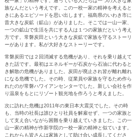
校一家」の精神です。通っている人たちは一つの大きな家
族なんだという考えです。この一校一家の精神を考えると
きにあるエピソードを思い出します。福島県のいわき市に
昔大きな炭鉱（鉱山）がありました。そこでは一山一家、
一つの鉱山で生活を共にする人は１つの家族だという考え
方です。常磐炭田という大きな炭鉱で家族を守るストーリ
ーがあります。私が大好きなストーリーです。
常磐炭田では２回消滅する危機があり、それを乗り越えて
きた話です。最初はエネルギーが石炭から石油に代わると
き解散の危機がありました。炭田が廃止され皆が離れ離れ
になる危機でした。その時、従業員や家族を守るため作ら
れたのが常磐ハワイアンセンターでした。新しい会社を作
り温泉をもとにリゾート観光地を作ろうと考えました。
次に訪れた危機は2011年の東日本大震災でした。その時
も、当時の社長は誰ひとり社員を解雇せず、一つの家族と
して支え合いながら困難を乗り越えていきました。この一
山一家の精神が作新学院の一校一家の精神と似ています。
これからも皆さんは家族として助け合い成長してくださ