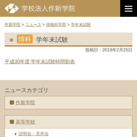
作新学院
>
ニュース
>
情報科学部
>
学年末試験
情科
学年末試験
投稿日：
2019年2月25日
平成30年度 学年末試験時間割表
ニュースカテゴリ
作新学院
高等学校
説明会・見学会