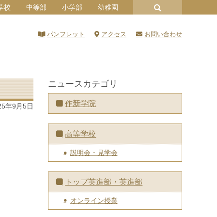
学校
中等部
小学部
幼稚園
パンフレット
アクセス
お問い合わせ
ニュースカテゴリ
作新学院
25年9月5日
高等学校
説明会・見学会
トップ英進部・英進部
オンライン授業