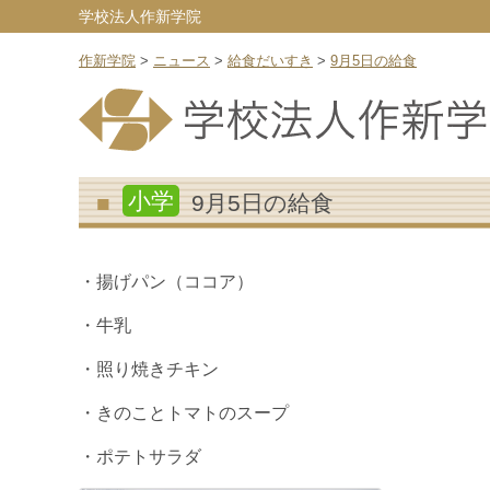
学校法人作新学院
作新学院
>
ニュース
>
給食だいすき
>
9月5日の給食
小学
9月5日の給食
・揚げパン（ココア）
・牛乳
・照り焼きチキン
・きのことトマトのスープ
・ポテトサラダ