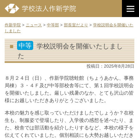
作新学院
>
ニュース
>
中等部
>
部長室だより
>
学校説明会を開催いた
しました
中等
学校説明会を開催いたしまし
た
投稿日：
2025年8月28日
８月２４日（日）、作新学院聴蛙館（ちょうあかん、事務
局棟）３・４Ｆ及び中等部校舎等にて、第１回学校説明会
を開催いたしました。厳しい残暑のなか、とても沢山の皆
様にお越しいただきありがとうございました。
本校の魅力を感じ取っていただけましたでしょうか？在校
生も、制服姿で登場したり、入学後の感想を述べたり、ま
た、校舎では部活動を紹介したりするなど、本校の様子を
伝えてくれていました。個別相談にも大勢お越しいただき